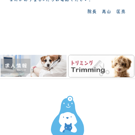
院長 髙山 匡亮