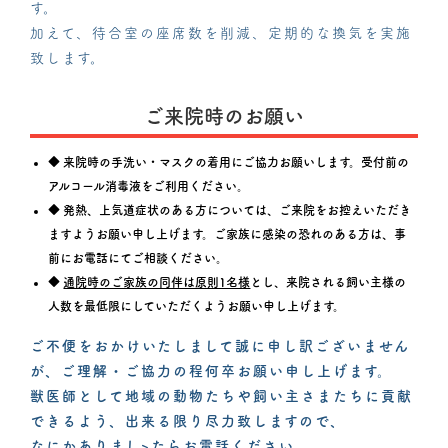
す。
加えて、待合室の座席数を削減、定期的な換気を実施
致します。
ご来院時のお願い
◆ 来院時の手洗い・マスクの着用にご協力お願いします。受付前の
アルコール消毒液をご利用ください。
◆ 発熱、上気道症状のある方については、ご来院をお控えいただき
ますようお願い申し上げます。ご家族に感染の恐れのある方は、事
前にお電話にてご相談ください。
◆
通院時のご家族の同伴は原則1名様
とし、来院される飼い主様の
人数を最低限にしていただくようお願い申し上げます。
ご不便をおかけいたしまして誠に申し訳ございません
が、ご理解・ご協力の程何卒お願い申し上げます。
獣医師として地域の動物たちや飼い主さまたちに貢献
できるよう、出来る限り尽力致しますので、
なにかありまし>たらお電話ください。